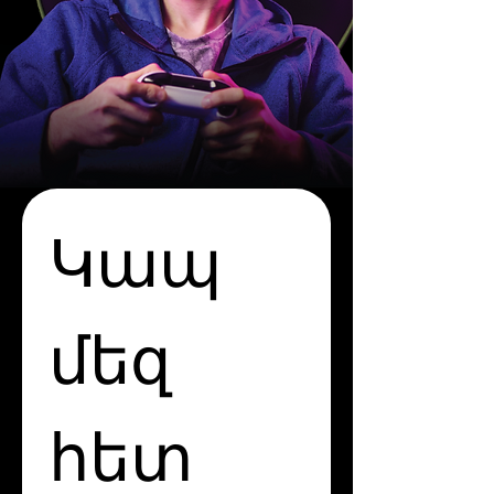
Կապ 
մեզ 
հետ