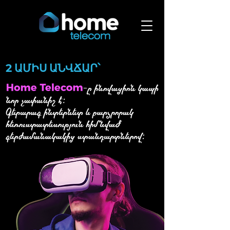
ԱՄԻՍ ԱՆՎՃԱՐ՝
2