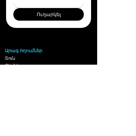
Ուղարկել
Արագ հղումներ
Տուն
Բիզնես
Օգտակար խորհուրդներ
Աշխատատեղեր
​Հաշվետվություններ
Կապ մեզ հետ
Մարքեթինգի և Վաճառքի Բաժին։
060700001
Տեխնիկական աջակցություն 24/7։